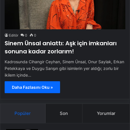
Editör
0
0
Sinem Ünsal anlattı: Aşk için imkanları
sonuna kadar zorlarım!
Kadrosunda Cihangir Ceyhan, Sinem Ünsal, Onur Saylak, Erkan
Petekkaya ve Duygu Sarışın gibi isimlerin yer aldığı; zorlu bir
ikilem içinde…
Daha Fazlasını Oku »
Popüler
Son
Yorumlar