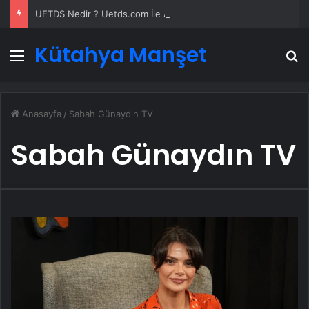
UETDS Nedir ? Uetds.com İle Akıllı Dijital Taşımacılık Yazılımı
Kütahya Manşet
Menü
A
Anasayfa
/
Sabah Günaydın TV
Sabah Günaydın TV