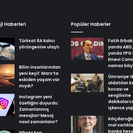
ji Haberleri
Popüler Haberler
Türksat 6A kalıcı
Fatih Erbak
yörüngesine ulaştı
yanda ABD,
yanda YPG 
Emevi Cami
namaz kılı
Bilim insanlarından
yeni keşif: Mars’ta
Ümraniye’
eskiden yaşam var
aldatılan k
mıydı?
kocası ve
sevgilisine
Instagram yeni
dakikalarc
özelliğini duyurdu:
işkence yap
Zamanlanmış
mesajlar! Mesaj
Kılıçdaroğl
nasıl zamanlanır?
mal varlıkl
banka hesa
WhatsApp,