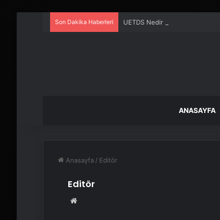
Son Dakika Haberleri
UETDS Nedir ? Uetds.com İle Akıll
ANASAYFA
Anasayfa
/
Editör
Editör
Web
sitesi