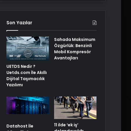
Son Yazılar
Sahada Maksimum
Özgürlük: Benzinli
Mobil Kompresör
Avantajları
UETDS Nedir ?
Uetds.com İle Akıllı
Dijital Taşımacılık
Yazılımı
11 ilde ‘ek iş’
Datahost İle
dolandırıcılığı