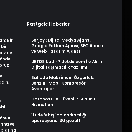
Rastgele Haberler
Serjoy : Dijital Medya Ajansı,
an: Bir
Google Reklam Ajansı, SEO Ajansı
 bir
ve Web Tasarım Ajansı
biz de
i’nde
UETDS Nedir ? Uetds.com İle Akıllı
yoruz
Dijital Taşımacılık Yazılımı
de
Sahada Maksimum Özgürlük:
adın,
Benzinli Mobil Kompresör
Avantajları
Datahost İle Güvenilir Sunucu
a
Hizmetleri
tı!
11 ilde ‘ek iş’ dolandırıcılığı
u’nun
operasyonu: 30 gözaltı
arına ve
plarına