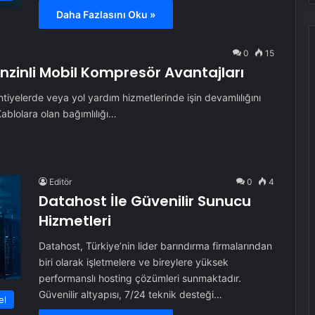
Daha Fazlasını Oku »
0
15
inli Mobil Kompresör Avantajları
ntiyelerde veya yol yardım hizmetlerinde işin devamlılığını
blolara olan bağımlılığı…
Editör
0
4
Datahost İle Güvenilir Sunucu
Hizmetleri
Datahost, Türkiye’nin lider barındırma firmalarından
biri olarak işletmelere ve bireylere yüksek
performanslı hosting çözümleri sunmaktadır.
Güvenilir altyapısı, 7/24 teknik desteği…
el