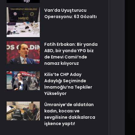
Van’da Uyuşturucu
Operasyonu: 63 Gözaltı
Fatih Erbakan: Bir yanda
ABD, bir yanda YPG biz
de Emevi Camii’nde
namaz kılıyoruz
Kilis’te CHP Aday
Adaylığı Seçiminde
İmamoğlu’na Tepkiler
Yükseliyor
Ümraniye’de aldatılan
kadın, kocası ve
sevgilisine dakikalarca
işkence yaptı!