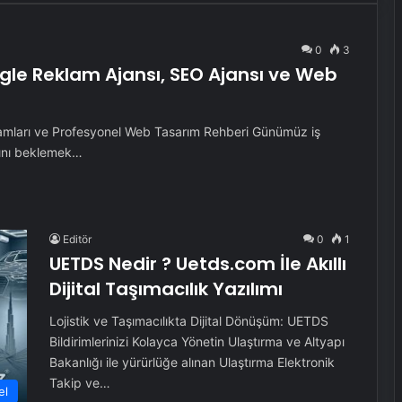
0
3
oogle Reklam Ajansı, SEO Ajansı ve Web
lamları ve Profesyonel Web Tasarım Rehberi Günümüz iş
sını beklemek…
Editör
0
1
UETDS Nedir ? Uetds.com İle Akıllı
Dijital Taşımacılık Yazılımı
Lojistik ve Taşımacılıkta Dijital Dönüşüm: UETDS
Bildirimlerinizi Kolayca Yönetin Ulaştırma ve Altyapı
Bakanlığı ile yürürlüğe alınan Ulaştırma Elektronik
Takip ve…
el