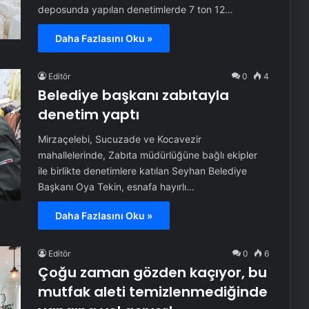
deposunda yapılan denetimlerde 7 ton 12…
Daha Fazlasını Oku »
Editör
0
4
Belediye başkanı zabıtayla
denetim yaptı
Mirzaçelebi, Sucuzade ve Kocavezir
mahallelerinde, Zabıta müdürlüğüne bağlı ekipler
ile birlikte denetimlere katılan Seyhan Belediye
Başkanı Oya Tekin, esnafa hayırlı…
Daha Fazlasını Oku »
Editör
0
6
Çoğu zaman gözden kaçıyor, bu
mutfak aleti temizlenmediğinde