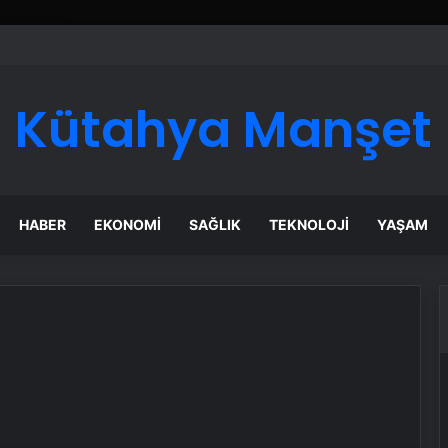
ı Dijital Taşımacılık Yazılımı
Kütahya Manşet
HABER
EKONOMI
SAĞLIK
TEKNOLOJI
YAŞAM