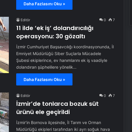
Daha Fazlasını Oku »
Editör
0
7
11 ilde ‘ek iş’ dolandırıcılığı
operasyonu: 30 gözaltı
İzmir Cumhuriyet Başsavcılığı koordinasyonunda, İl
Emniyet Müdürlüğü Siber Suçlarla Mücadele
Şubesi ekiplerince, ev hanımlarını ek iş vaadiyle
dolandıran şüphelilere yönelik…
Daha Fazlasını Oku »
Editör
0
7
İzmir’de tonlarca bozuk süt
ürünü ele geçirildi
İzmir’in Bornova ilçesinde, İl Tarım ve Orman
Müdürlüğü ekipleri tarafından iki ayrı soğuk hava