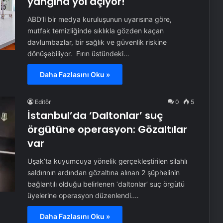
yangına yol açıyor!
ABD’li bir medya kuruluşunun uyarısına göre,
mutfak temizliğinde sıklıkla gözden kaçan
davlumbazlar, bir sağlık ve güvenlik riskine
dönüşebiliyor. Fırın üstündeki…
Daha Fazlasını Oku »
Editör
0
5
İstanbul’da ‘Daltonlar’ suç
örgütüne operasyon: Gözaltılar
var
Uşak’ta kuyumcuya yönelik gerçekleştirilen silahlı
saldırının ardından gözaltına alınan 2 şüphelinin
bağlantılı olduğu belirlenen ‘daltonlar’ suç örgütü
üyelerine operasyon düzenlendi.…
Daha Fazlasını Oku »