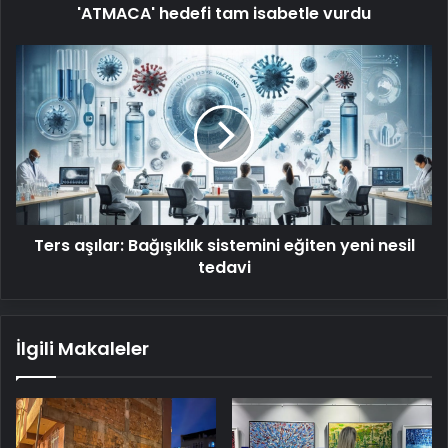
'ATMACA' hedefi tam isabetle vurdu
Ters
aşılar:
Bağışıklık
sistemini
eğiten
yeni
nesil
tedavi
Ters aşılar: Bağışıklık sistemini eğiten yeni nesil
tedavi
İlgili Makaleler