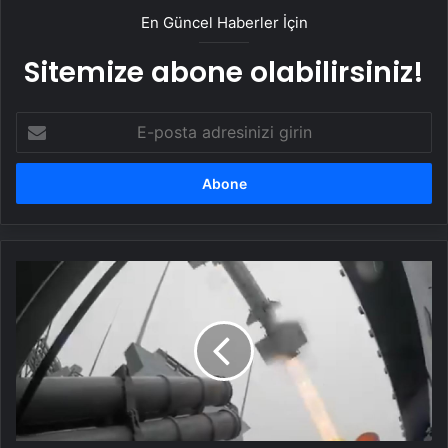
En Güncel Haberler İçin
Sitemize abone olabilirsiniz!
E-
posta
adresinizi
girin
'ATMACA'
hedefi
tam
isabetle
vurdu