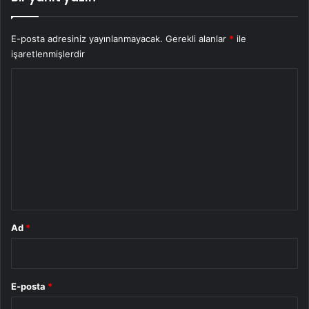
E-posta adresiniz yayınlanmayacak.
Gerekli alanlar
*
ile
işaretlenmişlerdir
Y
o
r
u
m
*
Ad
*
E-posta
*