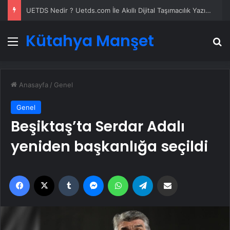
UETDS Nedir ? Uetds.com İle Akıllı Dijital Taşımacılık Yazılımı
Kütahya Manşet
Menü
A
Anasayfa
/
Genel
Genel
Beşiktaş’ta Serdar Adalı
yeniden başkanlığa seçildi
Facebook
X
Tumblr
Messenger
WhatsApp
Telegram
Email'den paylaş