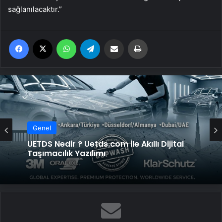
sağlanılacaktır.”
Facebook
X
WhatsApp
Telegram
Email'den paylaş
Yaz
Genel
Genel
Sahada Maksimum Özgürlük: Benzinli
Mobil Kompresör Avantajları
UETDS Nedir ? Uetds.com İle Akıllı Dijital
Taşımacılık Yazılımı