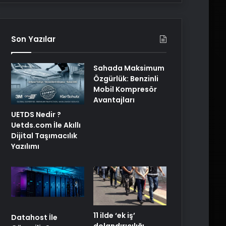
Son Yazılar
Sahada Maksimum
Özgürlük: Benzinli
Mobil Kompresör
Avantajları
UETDS Nedir ?
Uetds.com İle Akıllı
Dijital Taşımacılık
Yazılımı
11 ilde ‘ek iş’
Datahost İle
dolandırıcılığı