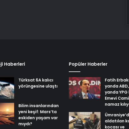
ji Haberleri
Popüler Haberler
Türksat 6A kalıcı
Fatih Erbak
yörüngesine ulaştı
yanda ABD,
yanda YPG 
Emevi Cami
namaz kılı
Bilim insanlarından
yeni keşif: Mars’ta
Ümraniye’
eskiden yaşam var
aldatılan k
mıydı?
kocası ve