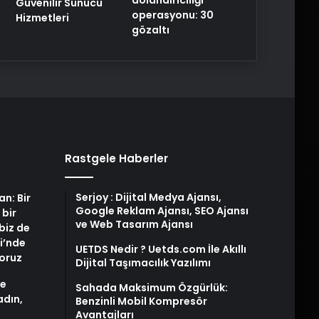
Güvenilir Sunucu
operasyonu: 30
Hizmetleri
gözaltı
Rastgele Haberler
Serjoy : Dijital Medya Ajansı,
an: Bir
Google Reklam Ajansı, SEO Ajansı
 bir
ve Web Tasarım Ajansı
biz de
i’nde
UETDS Nedir ? Uetds.com İle Akıllı
yoruz
Dijital Taşımacılık Yazılımı
de
Sahada Maksimum Özgürlük:
adın,
Benzinli Mobil Kompresör
Avantajları