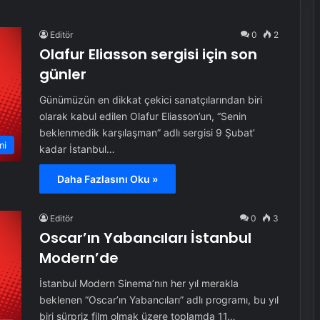
Editör
0
2
Olafur Eliasson sergisi için son
günler
Günümüzün en dikkat çekici sanatçılarından biri
olarak kabul edilen Olafur Eliasson’un, “Senin
beklenmedik karşılaşman” adlı sergisi 9 Şubat’
mi
kadar İstanbul…
Daha Fazlasını Oku »
Editör
0
3
Oscar’ın Yabancıları İstanbul
Modern’de
İstanbul Modern Sinema’nın her yıl merakla
beklenen “Oscar’ın Yabancıları” adlı programı, bu yıl
biri sürpriz film olmak üzere toplamda 11…