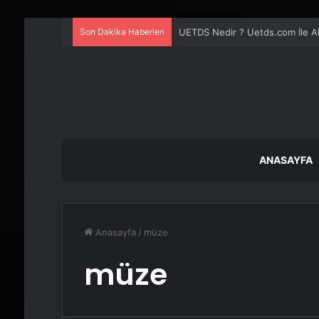
Son Dakika Haberleri
UETDS Nedir ? Uetds.com İle Akıll
ANASAYFA
Anasayfa
/
müze
müze