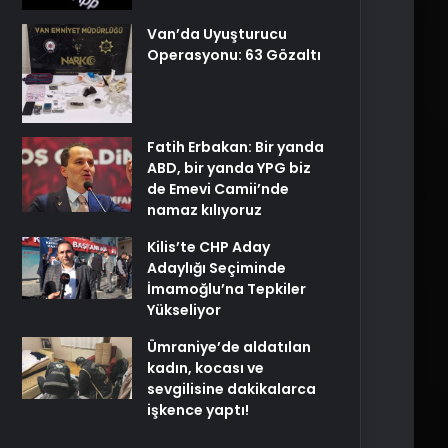
Van’da Uyuşturucu
Operasyonu: 63 Gözaltı
Fatih Erbakan: Bir yanda
ABD, bir yanda YPG biz
de Emevi Camii’nde
namaz kılıyoruz
Kilis’te CHP Aday
Adaylığı Seçiminde
İmamoğlu’na Tepkiler
Yükseliyor
Ümraniye’de aldatılan
kadın, kocası ve
sevgilisine dakikalarca
işkence yaptı!