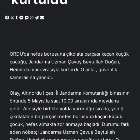
Facebook
X
Tumblr
Messenger
Messenger
WhatsApp
Telegram
Email'den
paylaş
ORDU’da nefes borusuna çikolata parçası kaçan küçük
çocuğu, Jandarma Uzman Çavuş Beytullah Doğan,
Heimlich manevrasıyla kurtardı. O anlar, güvenlik
kamerasına yansıdı.
Olay, Altınordu ilçesi İl Jandarma Komutanlığı binasının
önünde 5 Mayıs’ta saat 10.00 sıralarında meydana
geldi. Ailesiyle birlikte yolda yürüdüğü sırada, yediği
çikolatanın bir parçası nefes borusuna kaçan küçük
çocuk, nefes almakta zorlanmaya başladı. Durumu fark
eden nöbetçi Jandarma Uzman Çavuş Beytullah
Doğan, Heimlich manevrası ile çocuğu kurtardı. O