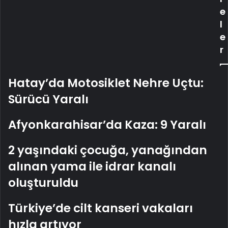
e
l
e
r
Hatay’da Motosiklet Nehre Uçtu:
Sürücü Yaralı
Afyonkarahisar’da Kaza: 9 Yaralı
2 yaşındaki çocuğa, yanağından
alınan yama ile idrar kanalı
oluşturuldu
Türkiye’de cilt kanseri vakaları
hızla artıyor