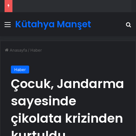
Kütahya Manşet
Menü
A
Anasayfa
/
Haber
Haber
Çocuk, Jandarma
sayesinde
çikolata krizinden
kurtuldu