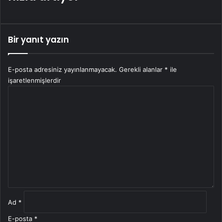
Bir yanıt yazın
E-posta adresiniz yayınlanmayacak.
Gerekli alanlar
*
ile
işaretlenmişlerdir
Y
o
r
u
m
*
Ad
*
E-posta
*