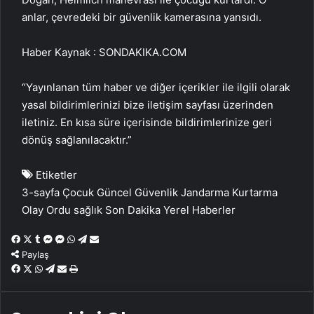
anlar, çevredeki bir güvenlik kamerasına yansıdı.
Haber Kaynak : SONDAKIKA.COM
“Yayınlanan tüm haber ve diğer içerikler ile ilgili olarak
yasal bildirimlerinizi bize iletişim sayfası üzerinden
iletiniz. En kısa süre içerisinde bildirimlerinize geri
dönüş sağlanılacaktır.”
Etiketler
3-sayfa
Çocuk
Güncel
Güvenlik
Jandarma
Kurtarma
Olay
Ordu
sağlık
Son Dakika
Yerel Haberler
Facebook
X
Tumblr
Messenger
Messenger
WhatsApp
Telegram
Email'den
paylaş
Paylaş
Facebook
X
WhatsApp
Telegram
Email'den
Yaz
paylaş