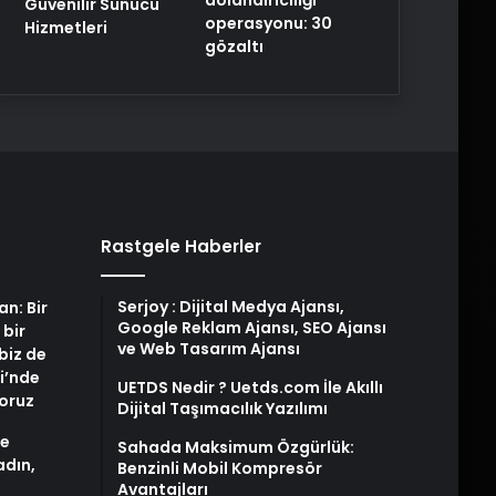
Güvenilir Sunucu
operasyonu: 30
Hizmetleri
gözaltı
Rastgele Haberler
Serjoy : Dijital Medya Ajansı,
an: Bir
Google Reklam Ajansı, SEO Ajansı
 bir
ve Web Tasarım Ajansı
biz de
i’nde
UETDS Nedir ? Uetds.com İle Akıllı
yoruz
Dijital Taşımacılık Yazılımı
de
Sahada Maksimum Özgürlük:
adın,
Benzinli Mobil Kompresör
Avantajları