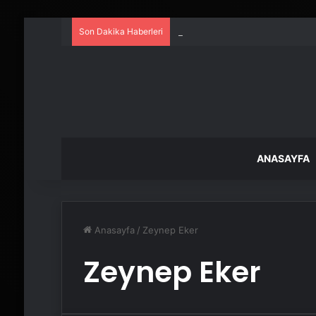
Son Dakika Haberleri
UETDS Nedir ? Uetds.com İle Akıll
ANASAYFA
Anasayfa
/
Zeynep Eker
Zeynep Eker