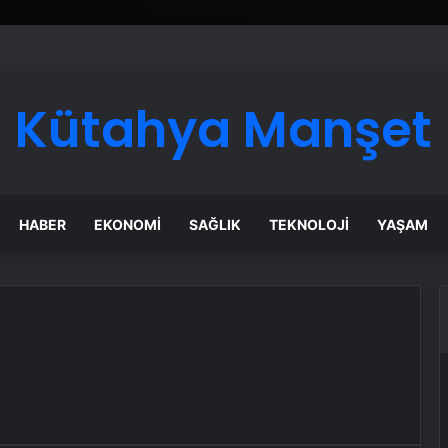
ı Dijital Taşımacılık Yazılımı
Kütahya Manşet
HABER
EKONOMI
SAĞLIK
TEKNOLOJI
YAŞAM