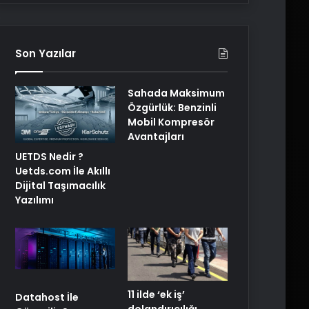
Son Yazılar
Sahada Maksimum
Özgürlük: Benzinli
Mobil Kompresör
Avantajları
UETDS Nedir ?
Uetds.com İle Akıllı
Dijital Taşımacılık
Yazılımı
11 ilde ‘ek iş’
Datahost İle
dolandırıcılığı