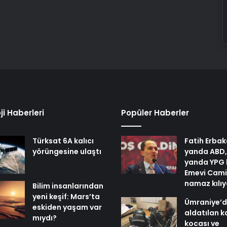
ji Haberleri
Popüler Haberler
Türksat 6A kalıcı
Fatih Erbak
yörüngesine ulaştı
yanda ABD,
yanda YPG 
Emevi Cami
namaz kılı
Bilim insanlarından
yeni keşif: Mars’ta
Ümraniye’
eskiden yaşam var
aldatılan k
mıydı?
kocası ve