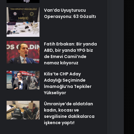
Van’da Uyuşturucu
Operasyonu: 63 Gözaltı
Fatih Erbakan: Bir yanda
ABD, bir yanda YPG biz
de Emevi Camii’nde
namaz kılıyoruz
Kilis’te CHP Aday
Adaylığı Seçiminde
İmamoğlu’na Tepkiler
Yükseliyor
Ümraniye’de aldatılan
kadın, kocası ve
sevgilisine dakikalarca
işkence yaptı!