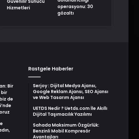
Güvenilir Sunucu
operasyonu: 30
Hizmetleri
gözaltı
Rastgele Haberler
Serjoy : Dijital Medya Ajansı,
an: Bir
Google Reklam Ajansı, SEO Ajansı
 bir
ve Web Tasarım Ajansı
biz de
i’nde
UETDS Nedir ? Uetds.com İle Akıllı
yoruz
Dijital Taşımacılık Yazılımı
de
Sahada Maksimum Özgürlük:
adın,
Benzinli Mobil Kompresör
Avantajları