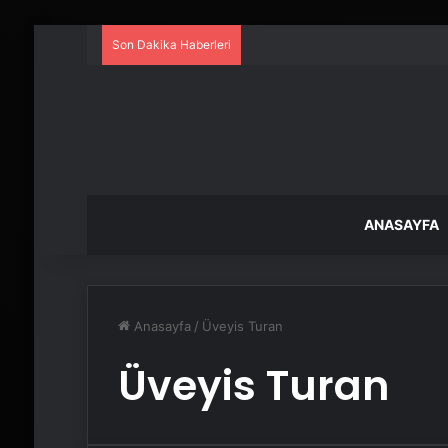
Son Dakika Haberleri
ANASAYFA
Anasayfa
/
Üveyis Turan
Üveyis Turan