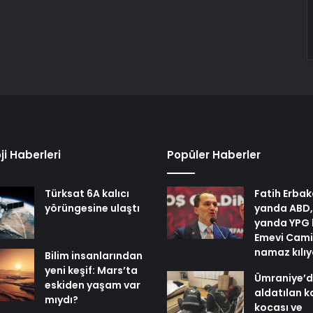
ji Haberleri
Popüler Haberler
Türksat 6A kalıcı
Fatih Erbak
yörüngesine ulaştı
yanda ABD,
yanda YPG 
Emevi Cami
namaz kılı
Bilim insanlarından
yeni keşif: Mars’ta
Ümraniye’
eskiden yaşam var
aldatılan k
mıydı?
kocası ve