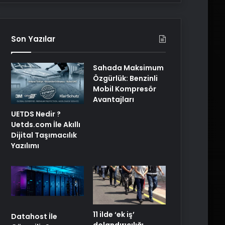
Son Yazılar
Sahada Maksimum
Özgürlük: Benzinli
Mobil Kompresör
Avantajları
UETDS Nedir ?
Uetds.com İle Akıllı
Dijital Taşımacılık
Yazılımı
11 ilde ‘ek iş’
Datahost İle
dolandırıcılığı