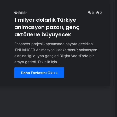
Editör
0
2
1 milyar dolarlık Türkiye
animasyon pazarı, genç
aktörlerle büyüyecek
Enhancer projesi kapsamında hayata geçirilen
‘ENHANCER Animasyon Hackathonu’; animasyon
alanına ilgi duyan gençleri Bilişim Vadisi’nde bir
araya getirdi. Etkinlik için…
Daha Fazlasını Oku »