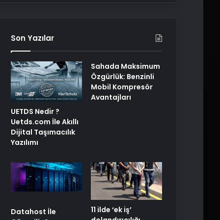
Son Yazılar
Sahada Maksimum
Özgürlük: Benzinli
Mobil Kompresör
Avantajları
UETDS Nedir ?
Uetds.com İle Akıllı
Dijital Taşımacılık
Yazılımı
11 ilde ‘ek iş’
Datahost İle
dolandırıcılığı