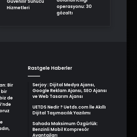
Güvenilir Sunucu
operasyonu: 30
Hizmetleri
gözaltı
Rastgele Haberler
Serjoy : Dijital Medya Ajansı,
an: Bir
Google Reklam Ajansı, SEO Ajansı
 bir
ve Web Tasarım Ajansı
biz de
i’nde
UETDS Nedir ? Uetds.com İle Akıllı
yoruz
Dijital Taşımacılık Yazılımı
de
Sahada Maksimum Özgürlük:
adın,
Benzinli Mobil Kompresör
Avantajları