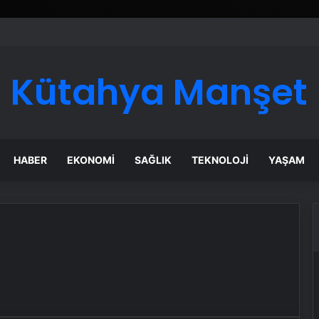
ı Dijital Taşımacılık Yazılımı
Kütahya Manşet
HABER
EKONOMI
SAĞLIK
TEKNOLOJI
YAŞAM