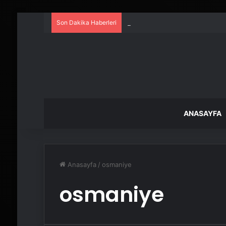
Son Dakika Haberleri
UETDS Nedir ? Uetds.com İle Akıll
ANASAYFA
Anasayfa
/
osmaniye
osmaniye