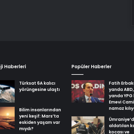
ji Haberleri
Popüler Haberler
Türksat 6A kalıcı
Fatih Erbak
yörüngesine ulaştı
yanda ABD,
yanda YPG 
Emevi Cami
namaz kılı
Bilim insanlarından
yeni keşif: Mars’ta
Ümraniye’
eskiden yaşam var
aldatılan k
mıydı?
kocası ve