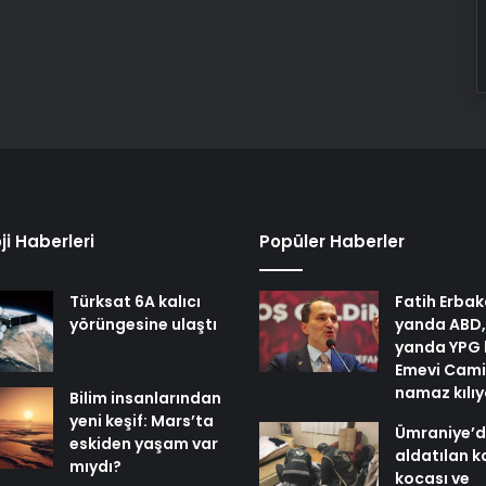
ji Haberleri
Popüler Haberler
Türksat 6A kalıcı
Fatih Erbak
yörüngesine ulaştı
yanda ABD,
yanda YPG 
Emevi Cami
namaz kılı
Bilim insanlarından
yeni keşif: Mars’ta
Ümraniye’
eskiden yaşam var
aldatılan k
mıydı?
kocası ve