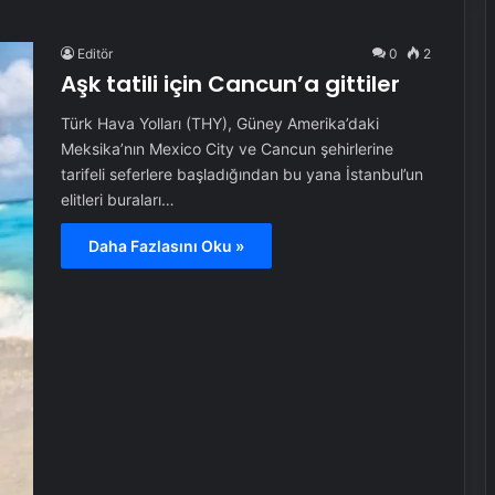
Editör
0
2
Aşk tatili için Cancun’a gittiler
Türk Hava Yolları (THY), Güney Amerika’daki
Meksika’nın Mexico City ve Cancun şehirlerine
tarifeli seferlere başladığından bu yana İstanbul’un
elitleri buraları…
Daha Fazlasını Oku »