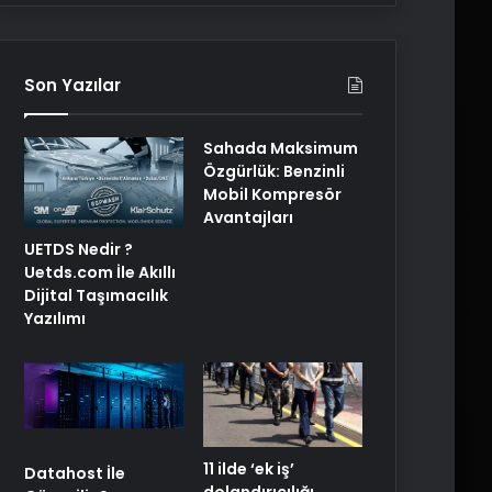
Son Yazılar
Sahada Maksimum
Özgürlük: Benzinli
Mobil Kompresör
Avantajları
UETDS Nedir ?
Uetds.com İle Akıllı
Dijital Taşımacılık
Yazılımı
11 ilde ‘ek iş’
Datahost İle
dolandırıcılığı