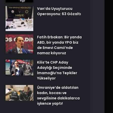
Van’da Uyuşturucu
Operasyonu: 63 Gözaltı
Fatih Erbakan: Bir yanda
ABD, bir yanda YPG biz
de Emevi Camii’nde
namaz kılıyoruz
Kilis’te CHP Aday
Adaylığı Seçiminde
İmamoğlu’na Tepkiler
Yükseliyor
Ümraniye’de aldatılan
kadın, kocası ve
sevgilisine dakikalarca
işkence yaptı!