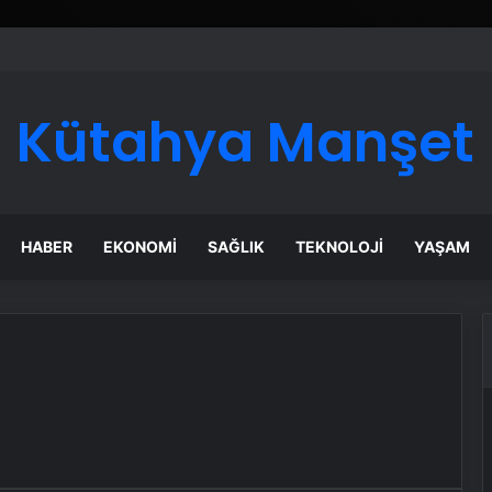
ı Dijital Taşımacılık Yazılımı
Kütahya Manşet
HABER
EKONOMI
SAĞLIK
TEKNOLOJI
YAŞAM