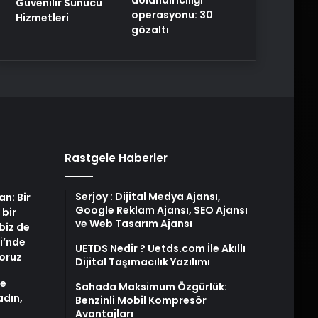
Güvenilir Sunucu
operasyonu: 30
Hizmetleri
gözaltı
Rastgele Haberler
Serjoy : Dijital Medya Ajansı,
an: Bir
Google Reklam Ajansı, SEO Ajansı
 bir
ve Web Tasarım Ajansı
biz de
i’nde
UETDS Nedir ? Uetds.com İle Akıllı
yoruz
Dijital Taşımacılık Yazılımı
de
Sahada Maksimum Özgürlük:
adın,
Benzinli Mobil Kompresör
Avantajları