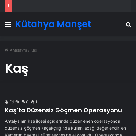
Kütahya Manşet
Menü
A
Anasayfa
/
Kaş
Kaş
Editör
0
1
Kaş’ta Düzensiz Göçmen Operasyonu
Antalya’nın Kaş ilçesi açıklarında düzenlenen operasyonda,
düzensiz göçmen kaçakçılığında kullanılacağı değerlendirilen
Kamerun bayraklı sürat teknesine el konuldu. Operasyonda