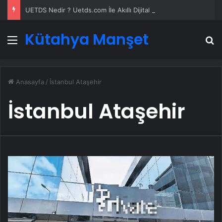
UETDS Nedir ? Uetds.com İle Akıllı Dijital Taşımacılık Yazılımı
Kütahya Manşet
Menü
A
Anasayfa
/
İstanbul Ataşehir
İstanbul Ataşehir