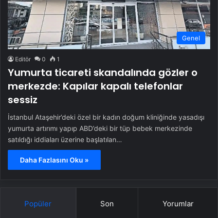
Genel
Editör
0
1
Yumurta ticareti skandalında gözler o
merkezde: Kapılar kapalı telefonlar
sessiz
İstanbul Ataşehir’deki özel bir kadın doğum kliniğinde yasadışı
yumurta artırımı yapıp ABD’deki bir tüp bebek merkezinde
satıldığı iddiaları üzerine başlatılan…
Daha Fazlasını Oku »
Popüler
Son
Yorumlar