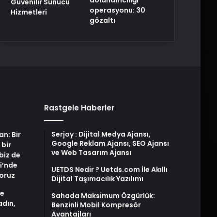
Güvenilir Sunucu
operasyonu: 30
Hizmetleri
gözaltı
Rastgele Haberler
Serjoy : Dijital Medya Ajansı,
an: Bir
Google Reklam Ajansı, SEO Ajansı
 bir
ve Web Tasarım Ajansı
biz de
i’nde
UETDS Nedir ? Uetds.com İle Akıllı
yoruz
Dijital Taşımacılık Yazılımı
de
Sahada Maksimum Özgürlük:
adın,
Benzinli Mobil Kompresör
Avantajları