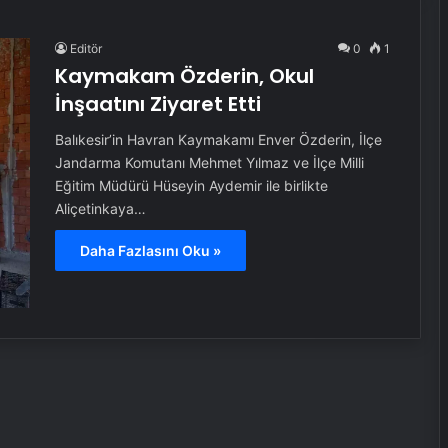
Editör
0
1
Kaymakam Özderin, Okul
İnşaatını Ziyaret Etti
Balıkesir’in Havran Kaymakamı Enver Özderin, İlçe
Jandarma Komutanı Mehmet Yılmaz ve İlçe Milli
Eğitim Müdürü Hüseyin Aydemir ile birlikte
Aliçetinkaya…
Daha Fazlasını Oku »