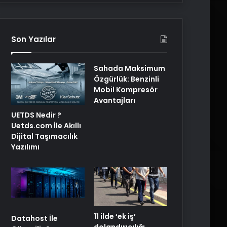
Son Yazılar
Sahada Maksimum
Özgürlük: Benzinli
Mobil Kompresör
Avantajları
UETDS Nedir ?
Uetds.com İle Akıllı
Dijital Taşımacılık
Yazılımı
11 ilde ‘ek iş’
Datahost İle
dolandırıcılığı