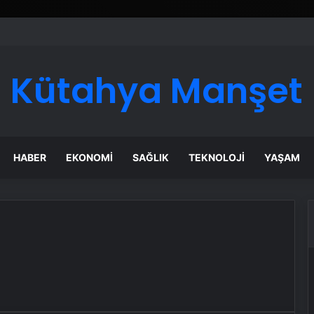
ı Dijital Taşımacılık Yazılımı
Kütahya Manşet
HABER
EKONOMI
SAĞLIK
TEKNOLOJI
YAŞAM