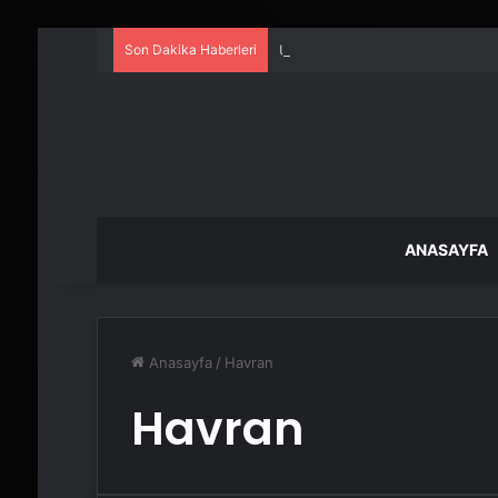
Son Dakika Haberleri
UETDS Nedir ? Uetds.com İle Akıll
ANASAYFA
Anasayfa
/
Havran
Havran