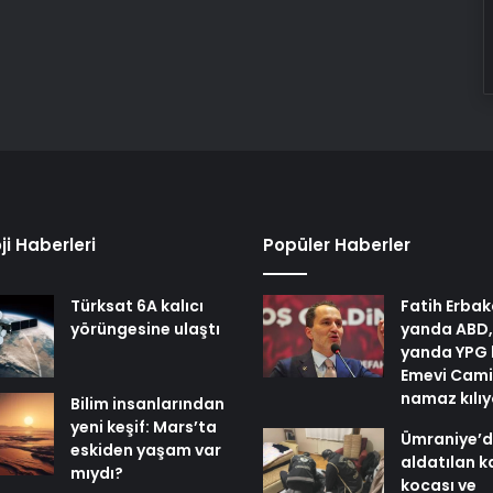
ji Haberleri
Popüler Haberler
Türksat 6A kalıcı
Fatih Erbak
yörüngesine ulaştı
yanda ABD,
yanda YPG 
Emevi Cami
namaz kılı
Bilim insanlarından
yeni keşif: Mars’ta
Ümraniye’
eskiden yaşam var
aldatılan k
mıydı?
kocası ve