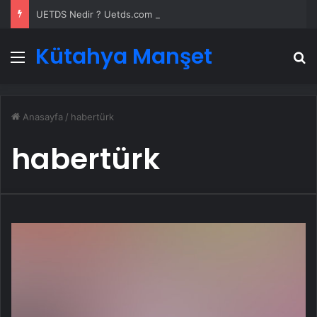
UETDS Nedir ? Uetds.com İle Akıllı Dijital Taşımacılık Yazılımı
Kütahya Manşet
Menü
A
Anasayfa
/
habertürk
habertürk