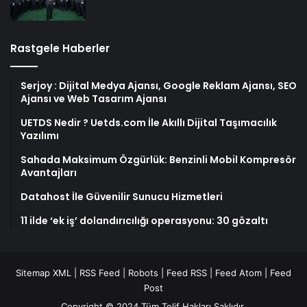
Rastgele Haberler
Serjoy : Dijital Medya Ajansı, Google Reklam Ajansı, SEO
Ajansı ve Web Tasarım Ajansı
UETDS Nedir ? Uetds.com İle Akıllı Dijital Taşımacılık
Yazılımı
Sahada Maksimum Özgürlük: Benzinli Mobil Kompresör
Avantajları
Datahost İle Güvenilir Sunucu Hizmetleri
11 ilde ‘ek iş’ dolandırıcılığı operasyonu: 30 gözaltı
Sitemap XML
|
RSS Feed
|
Robots
|
Feed RSS
|
Feed Atom
|
Feed
Post
Copyright © 2024 Tüm Telif Hakları Saklıdır.