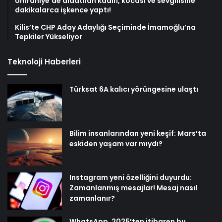
Ümraniye’de aldatılan kadın, kocası ve sevgilisine
dakikalarca işkence yaptı!
Kilis’te CHP Aday Adaylığı Seçiminde İmamoğlu’na
Tepkiler Yükseliyor
Teknoloji Haberleri
Türksat 6A kalıcı yörüngesine ulaştı
Bilim insanlarından yeni keşif: Mars’ta
eskiden yaşam var mıydı?
Instagram yeni özelliğini duyurdu:
Zamanlanmış mesajlar! Mesaj nasıl
zamanlanır?
WhatsApp, 2025’ten itibaren bu