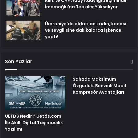
Kilis’te CHP Aday Adaylığı Seçiminde
İmamoğlu’na Tepkiler Yükseliyor
Ümraniye’de aldatılan kadın, kocası
ve sevgilisine dakikalarca işkence
yaptı!
Son Yazılar
Sahada Maksimum
Özgürlük: Benzinli Mobil
Kompresör Avantajları
UETDS Nedir ? Uetds.com
İle Akıllı Dijital Taşımacılık
Yazılımı