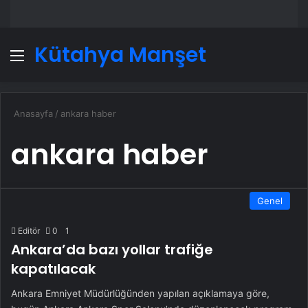
Kütahya Manşet
Menü
A
Anasayfa
/
ankara haber
ankara haber
Genel
Editör
0
1
Ankara’da bazı yollar trafiğe
kapatılacak
Ankara Emniyet Müdürlüğünden yapılan açıklamaya göre,