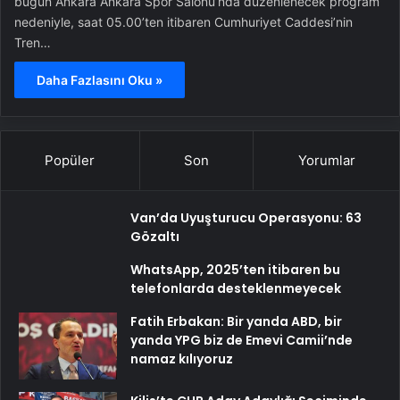
bugün Ankara Ankara Spor Salonu’nda düzenlenecek program
nedeniyle, saat 05.00’ten itibaren Cumhuriyet Caddesi’nin
Tren…
Daha Fazlasını Oku »
Popüler
Son
Yorumlar
Van’da Uyuşturucu Operasyonu: 63
Gözaltı
WhatsApp, 2025’ten itibaren bu
telefonlarda desteklenmeyecek
Fatih Erbakan: Bir yanda ABD, bir
yanda YPG biz de Emevi Camii’nde
namaz kılıyoruz