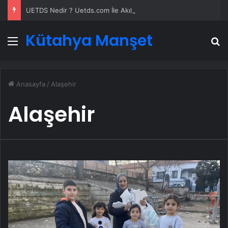
UETDS Nedir ? Uetds.com İle Akıllı Dijital Taşımacılık Yazılımı
Kütahya Manşet
Menü
A
Anasayfa
/
Alaşehir
Alaşehir