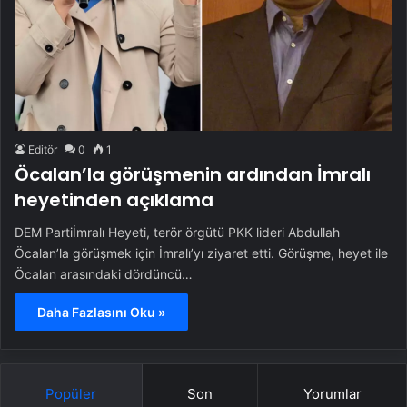
Editör
0
1
Öcalan’la görüşmenin ardından İmralı
heyetinden açıklama
DEM Partiİmralı Heyeti, terör örgütü PKK lideri Abdullah
Öcalan’la görüşmek için İmralı’yı ziyaret etti. Görüşme, heyet ile
Öcalan arasındaki dördüncü…
Daha Fazlasını Oku »
Popüler
Son
Yorumlar