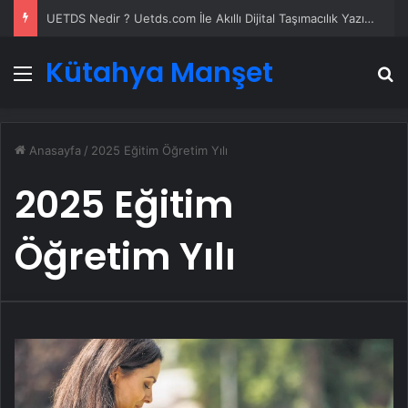
UETDS Nedir ? Uetds.com İle Akıllı Dijital Taşımacılık Yazılımı
Kütahya Manşet
Menü
A
Anasayfa
/
2025 Eğitim Öğretim Yılı
2025 Eğitim
Öğretim Yılı