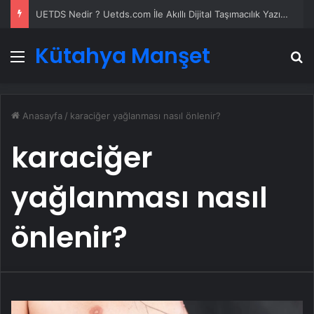
UETDS Nedir ? Uetds.com İle Akıllı Dijital Taşımacılık Yazılımı
Kütahya Manşet
Menü
A
Anasayfa
/
karaciğer yağlanması nasıl önlenir?
karaciğer
yağlanması nasıl
önlenir?